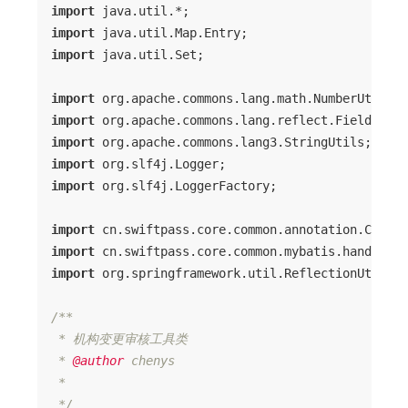
import
import
import
 java.util.Set;

import
import
import
import
import
 org.slf4j.LoggerFactory;

import
import
import
 org.springframework.util.ReflectionUtils;

/**

 * 机构变更审核工具类

 * 
@author
 chenys

 *

 */